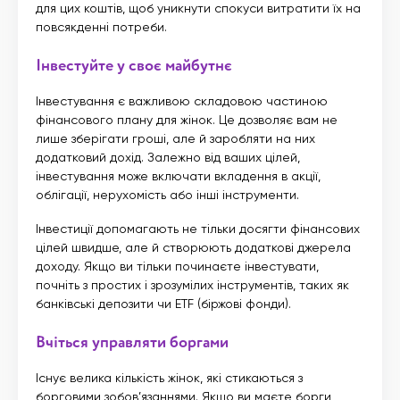
для цих коштів, щоб уникнути спокуси витратити їх на
повсякденні потреби.
Інвестуйте у своє майбутнє
Інвестування є важливою складовою частиною
фінансового плану для жінок. Це дозволяє вам не
лише зберігати гроші, але й заробляти на них
додатковий дохід. Залежно від ваших цілей,
інвестування може включати вкладення в акції,
облігації, нерухомість або інші інструменти.
Інвестиції допомагають не тільки досягти фінансових
цілей швидше, але й створюють додаткові джерела
доходу. Якщо ви тільки починаєте інвестувати,
почніть з простих і зрозумілих інструментів, таких як
банківські депозити чи ETF (біржові фонди).
Вчіться управляти боргами
Існує велика кількість жінок, які стикаються з
борговими зобов’язаннями. Якщо ви маєте борги,