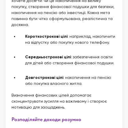
хочете досягти: чи це накопичення на велику
покупку, створення фінансової подушки для безпеки,
накопичення на пенсію або інвестиції. Кожна мета
повинна бути чітко сформульована, реалістична та
досяжна.
Короткострокові цілі
: наприклад, накопичити
на відпустку або покупку нового телефону.
Середньострокові цілі
: забезпечення освіти
для дітей або створення фінансової подушки.
Довгострокові цілі
: накопичення на пенсію
або покупка власного житла.
Визначення фінансових цілей допомагає
сконцентрувати зусилля на важливому і створює
мотивацію для заощаджень.
Розподіляйте доходи розумно