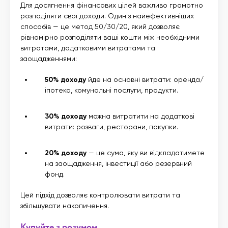
Для досягнення фінансових цілей важливо грамотно
розподіляти свої доходи. Один з найефективніших
способів — це метод 50/30/20, який дозволяє
рівномірно розподіляти ваші кошти між необхідними
витратами, додатковими витратами та
заощадженнями:
50% доходу
йде на основні витрати: оренда/
іпотека, комунальні послуги, продукти.
30% доходу
можна витратити на додаткові
витрати: розваги, ресторани, покупки.
20% доходу
— це сума, яку ви відкладатимете
на заощадження, інвестиції або резервний
фонд.
Цей підхід дозволяє контролювати витрати та
збільшувати накопичення.
Купуйте з розумом