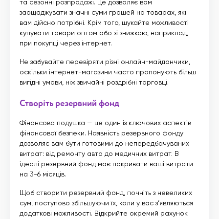
та сезонні розпродажі. Це дозволяє вам
заощаджувати значні суми грошей на товарах, які
вам дійсно потрібні. Крім того, шукайте можливості
купувати товари оптом або зі знижкою, наприклад,
при покупці через інтернет.
Не забувайте перевіряти різні онлайн-майданчики,
оскільки інтернет-магазини часто пропонують більш
вигідні умови, ніж звичайні роздрібні торговці.
Створіть резервний фонд
Фінансова подушка — це один із ключових аспектів
фінансової безпеки. Наявність резервного фонду
дозволяє вам бути готовими до непередбачуваних
витрат: від ремонту авто до медичних витрат. В
ідеалі резервний фонд має покривати ваші витрати
на 3-6 місяців.
Щоб створити резервний фонд, почніть з невеликих
сум, поступово збільшуючи їх, коли у вас з’являються
додаткові можливості. Відкрийте окремий рахунок