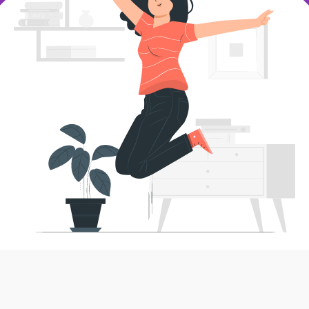
Дуже часто саме економічна залежність стає
причиною того, що жінки терплять насильство,