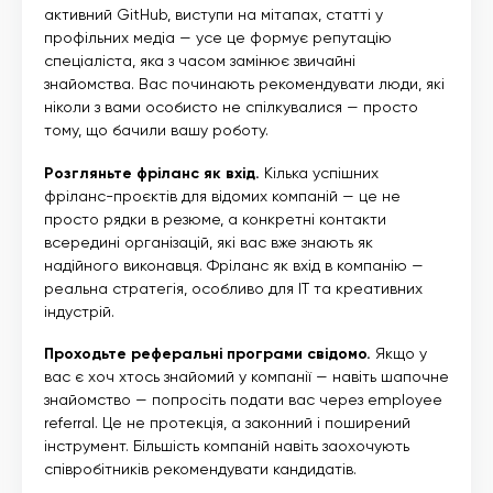
активний GitHub, виступи на мітапах, статті у
профільних медіа — усе це формує репутацію
спеціаліста, яка з часом замінює звичайні
знайомства. Вас починають рекомендувати люди, які
ніколи з вами особисто не спілкувалися — просто
тому, що бачили вашу роботу.
Розгляньте фріланс як вхід.
Кілька успішних
фріланс-проєктів для відомих компаній — це не
просто рядки в резюме, а конкретні контакти
всередині організацій, які вас вже знають як
надійного виконавця. Фріланс як вхід в компанію —
реальна стратегія, особливо для IT та креативних
індустрій.
Проходьте реферальні програми свідомо.
Якщо у
вас є хоч хтось знайомий у компанії — навіть шапочне
знайомство — попросіть подати вас через employee
referral. Це не протекція, а законний і поширений
інструмент. Більшість компаній навіть заохочують
співробітників рекомендувати кандидатів.