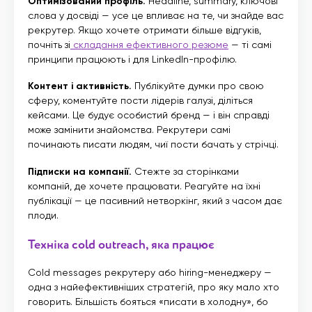
Оптимізований профіль.
Headline, summary, ключові
слова у досвіді — усе це впливає на те, чи знайде вас
рекрутер. Якщо хочете отримати більше відгуків,
почніть зі
складання ефективного резюме
— ті самі
принципи працюють і для LinkedIn-профілю.
Контент і активність.
Публікуйте думки про свою
сферу, коментуйте пости лідерів галузі, діліться
кейсами. Це будує особистий бренд — і він справді
може замінити знайомства. Рекрутери самі
починають писати людям, чиї пости бачать у стрічці.
Підписки на компанії.
Стежте за сторінками
компаній, де хочете працювати. Реагуйте на їхні
публікації — це пасивний нетворкінг, який з часом дає
плоди.
Техніка cold outreach, яка працює
Cold messages рекрутеру або hiring-менеджеру —
одна з найефективніших стратегій, про яку мало хто
говорить. Більшість бояться «писати в холодну», бо