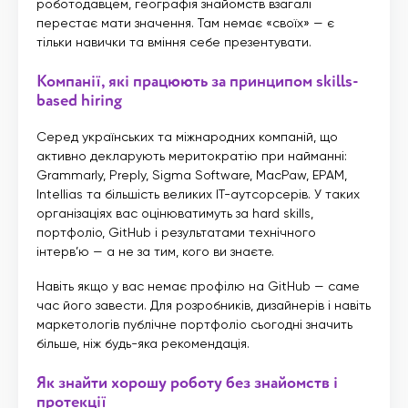
роботодавцем, географія знайомств взагалі
перестає мати значення. Там немає «своїх» — є
тільки навички та вміння себе презентувати.
Компанії, які працюють за принципом skills-
based hiring
Серед українських та міжнародних компаній, що
активно декларують меритократію при найманні:
Grammarly, Preply, Sigma Software, MacPaw, EPAM,
Intellias та більшість великих IT-аутсорсерів. У таких
організаціях вас оцінюватимуть за hard skills,
портфоліо, GitHub і результатами технічного
інтерв’ю — а не за тим, кого ви знаєте.
Навіть якщо у вас немає профілю на GitHub — саме
час його завести. Для розробників, дизайнерів і навіть
маркетологів публічне портфоліо сьогодні значить
більше, ніж будь-яка рекомендація.
Як знайти хорошу роботу без знайомств і
протекції