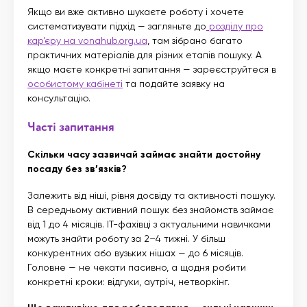
Якщо ви вже активно шукаєте роботу і хочете
систематизувати підхід — загляньте до
розділу про
кар’єру на vonahub.org.ua
, там зібрано багато
практичних матеріалів для різних етапів пошуку. А
якщо маєте конкретні запитання — зареєструйтеся в
особистому кабінеті
та подайте заявку на
консультацію.
Часті запитання
Скільки часу зазвичай займає знайти достойну
посаду без зв’язків?
Залежить від ніші, рівня досвіду та активності пошуку.
В середньому активний пошук без знайомств займає
від 1 до 4 місяців. IT-фахівці з актуальними навичками
можуть знайти роботу за 2–4 тижні. У більш
конкурентних або вузьких нішах — до 6 місяців.
Головне — не чекати пасивно, а щодня робити
конкретні кроки: відгуки, аутріч, нетворкінг.