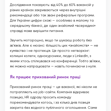
Дослідження показують: від 40% до 60% вакансій у
різних країнах закриваються через внутрішні
рекомендації або так звані реферальні програми.
Для України цифри схожі — особливо в малому та
середньому бізнесі, де один знайомий «всередині»
справді може вирішити питання.
Звучить моторошно, якщо ти шукаєш роботу без
зв’язків. Але є нюанс: більшість цих «знайомств» — не
кумівство і не протекція. Це просто нетворкінг:
колишні колеги, однокурсники, люди з LinkedIn, з
якими хтось спілкувався на конференції. Тобто зв’язки,
які можна напрацювати — навіть починаючи з нуля.
Як працює прихований ринок праці
Прихований ринок праці — це вакансії, які ніколи не
потрапляють на job-сайти. Компанія відкриває
позицію, HR одразу просить команду
порекомендувати когось, і за кілька днів позиція
закрита без жодного публічного оголошення. Саме