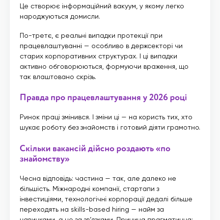
Це створює інформаційний вакуум, у якому легко
народжуються домисли.
По-третє, є реальні випадки протекції при
працевлаштуванні — особливо в держсекторі чи
старих корпоративних структурах. І ці випадки
активно обговорюються, формуючи враження, що
так влаштовано скрізь.
Правда про працевлаштування у 2026 році
Ринок праці змінився. І зміни ці — на користь тих, хто
шукає роботу без знайомств і готовий діяти грамотно.
Скільки вакансій дійсно роздають «по
знайомству»
Чесна відповідь: частина — так, але далеко не
більшість. Міжнародні компанії, стартапи з
інвестиціями, технологічні корпорації дедалі більше
переходять на skills-based hiring — найм за
навичками, а не за зв’язками. Причина прагматична: