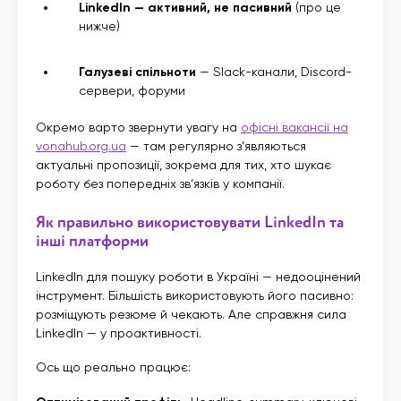
LinkedIn — активний, не пасивний
(про це
нижче)
Галузеві спільноти
— Slack-канали, Discord-
сервери, форуми
Окремо варто звернути увагу на
офісні вакансії на
vonahub.org.ua
— там регулярно з’являються
актуальні пропозиції, зокрема для тих, хто шукає
роботу без попередніх зв’язків у компанії.
Як правильно використовувати LinkedIn та
інші платформи
LinkedIn для пошуку роботи в Україні — недооцінений
інструмент. Більшість використовують його пасивно:
розміщують резюме й чекають. Але справжня сила
LinkedIn — у проактивності.
Ось що реально працює: