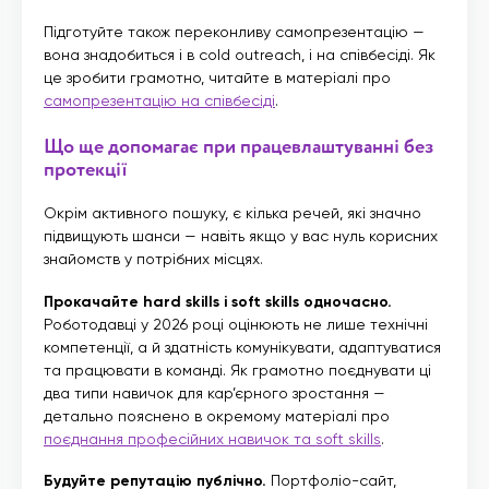
Підготуйте також переконливу самопрезентацію —
вона знадобиться і в cold outreach, і на співбесіді. Як
це зробити грамотно, читайте в матеріалі про
самопрезентацію на співбесіді
.
Що ще допомагає при працевлаштуванні без
протекції
Окрім активного пошуку, є кілька речей, які значно
підвищують шанси — навіть якщо у вас нуль корисних
знайомств у потрібних місцях.
Прокачайте hard skills і soft skills одночасно.
Роботодавці у 2026 році оцінюють не лише технічні
компетенції, а й здатність комунікувати, адаптуватися
та працювати в команді. Як грамотно поєднувати ці
два типи навичок для кар’єрного зростання —
детально пояснено в окремому матеріалі про
поєднання професійних навичок та soft skills
.
Будуйте репутацію публічно.
Портфоліо-сайт,