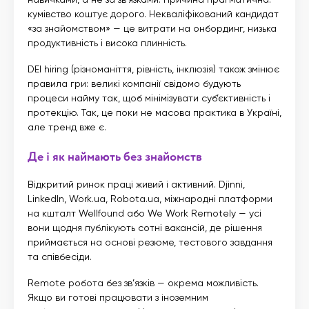
кумівство коштує дорого. Некваліфікований кандидат
«за знайомством» — це витрати на онбординг, низька
продуктивність і висока плинність.
DEI hiring (різноманіття, рівність, інклюзія) також змінює
правила гри: великі компанії свідомо будують
процеси найму так, щоб мінімізувати суб’єктивність і
протекцію. Так, це поки не масова практика в Україні,
але тренд вже є.
Де і як наймають без знайомств
Відкритий ринок праці живий і активний. Djinni,
LinkedIn, Work.ua, Robota.ua, міжнародні платформи
на кшталт Wellfound або We Work Remotely — усі
вони щодня публікують сотні вакансій, де рішення
приймається на основі резюме, тестового завдання
та співбесіди.
Remote робота без зв’язків — окрема можливість.
Якщо ви готові працювати з іноземним