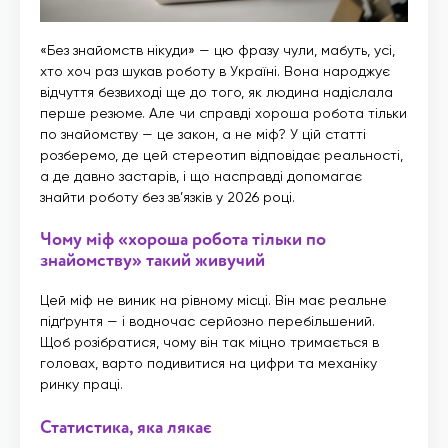
«Без знайомств нікуди» — цю фразу чули, мабуть, усі,
хто хоч раз шукав роботу в Україні. Вона народжує
відчуття безвиході ще до того, як людина надіслала
перше резюме. Але чи справді хороша робота тільки
по знайомству — це закон, а не міф? У цій статті
розберемо, де цей стереотип відповідає реальності,
а де давно застарів, і що насправді допомагає
знайти роботу без зв’язків у 2026 році.
Чому міф «хороша робота тільки по
знайомству» такий живучий
Цей міф не виник на рівному місці. Він має реальне
підґрунтя — і водночас серйозно перебільшений.
Щоб розібратися, чому він так міцно тримається в
головах, варто подивитися на цифри та механіку
ринку праці.
Статистика, яка лякає