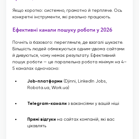
Якщо коротко: системно, грамотно й терпляче. Ось
конкретні інструменти, які реально працюють.
Ефективні канали пошуку роботи у 2026
Почніть із базового: перегляньте, де взагалі шукаєте.
Більшість людей обмежуються одним-двома сайтами
й дивуються, чому немає результату. Ефективний
пошук роботи — це паралельна робота мінімум на 4–
5 каналах одночасно:
Job-платформи
(Djinni, LinkedIn Jobs,
Robota.ua, Work.ua)
Telegram-канали
з вакансіями у вашій ніші
Прямі відгуки
на сайтах компаній, які вас
цікавлять