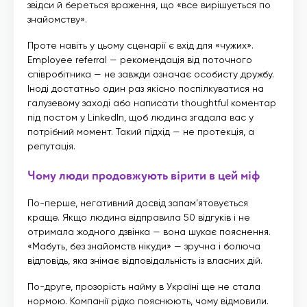
звідси й береться враження, що «все вирішується по
знайомству».
Проте навіть у цьому сценарії є вхід для «чужих».
Employee referral — рекомендація від поточного
співробітника — не завжди означає особисту дружбу.
Іноді достатньо один раз якісно поспілкуватися на
галузевому заході або написати thoughtful коментар
під постом у LinkedIn, щоб людина згадала вас у
потрібний момент. Такий підхід — не протекція, а
репутація.
Чому люди продовжують вірити в цей міф
По-перше, негативний досвід запам’ятовується
краще. Якщо людина відправила 50 відгуків і не
отримала жодного дзвінка — вона шукає пояснення.
«Мабуть, без знайомств нікуди» — зручна і болюча
відповідь, яка знімає відповідальність із власних дій.
По-друге, прозорість найму в Україні ще не стала
нормою. Компанії рідко пояснюють, чому відмовили.