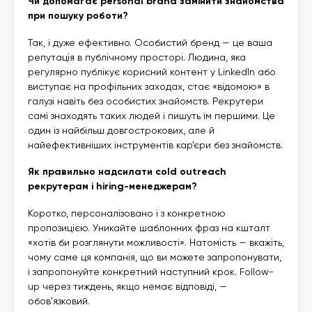
Чи допомагає personal brand замінити знайомства
при пошуку роботи?
Так, і дуже ефективно. Особистий бренд — це ваша
репутація в публічному просторі. Людина, яка
регулярно публікує корисний контент у LinkedIn або
виступає на профільних заходах, стає «відомою» в
галузі навіть без особистих знайомств. Рекрутери
самі знаходять таких людей і пишуть їм першими. Це
один із найбільш довгострокових, але й
найефективніших інструментів кар’єри без знайомств.
Як правильно надсилати cold outreach
рекрутерам і hiring-менеджерам?
Коротко, персоналізовано і з конкретною
пропозицією. Уникайте шаблонних фраз на кшталт
«хотів би розглянути можливості». Натомість — вкажіть,
чому саме ця компанія, що ви можете запропонувати,
і запропонуйте конкретний наступний крок. Follow-
up через тиждень, якщо немає відповіді, —
обов’язковий.