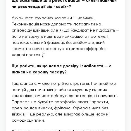
Що важливіше для роботодавця — сильні навички
чи рекомендації від «своїх»?
У більшості сучасних компаній — навички.
Рекомендація може допомогти потрапити на
співбесіду швидше, але якщо кандидат не підходить —
його не візьмуть навіть за найкращого протеже. І
навпаки: сильний фахівець без знайомств, який
грамотно себе презентує, отримає оффер без
жодної протекції.
Що робити, якщо немає досвіду і знайомств — є
шанси на хорошу посаду?
Так, шанси є — але потрібна стратегія. Починайте з
позицій для початківців або стажувань у відомих
компаніях: там часто беруть за потенціал і навчають.
Паралельно будуйте портфоліо: власні проєкти,
open-source внески, фріланс. Кар’єра з нуля без
зв’язків — це реально, але вимагає більше часу й
самодисципліни.