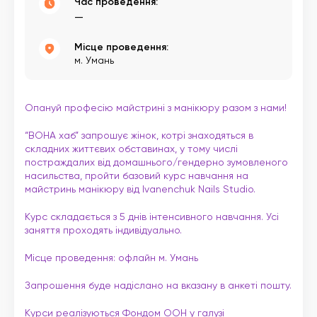
Час проведення:
—
Місце проведення:
м. Умань
Опануй професію майстрині з манікюру разом з нами!
“ВОНА хаб” запрошує жінок, котрі знаходяться в
складних життєвих обставинах, у тому числі
постраждалих від домашнього/гендерно зумовленого
насильства, пройти базовий курс навчання на
майстринь манікюру від Ivanenchuk Nails Studio.
Курс складається з 5 днів інтенсивного навчання. Усі
заняття проходять індивідуально.
Місце проведення: офлайн м. Умань
Запрошення буде надіслано на вказану в анкеті пошту.
Курси реалізуються Фондом ООН у галузі