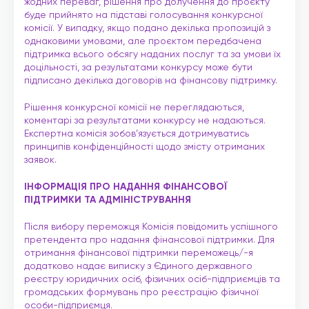
жодних переваг, рішення про долучення до проєкту
буде прийнято на підставі голосування конкурсної
комісії. У випадку, якщо подано декілька пропозицій з
однаковими умовами, але проєктом передбачена
підтримка всього обсягу наданих послуг та за умови їх
доцільності, за результатами конкурсу може бути
підписано декілька договорів на фінансову підтримку.
Рішення конкурсної комісії не переглядаються,
коментарі за результатами конкурсу не надаються.
Експертна комісія зобов’язується дотримуватись
принципів конфіденційності щодо змісту отриманих
заявок.
ІНФОРМАЦІЯ ПРО НАДАННЯ ФІНАНСОВОЇ
ПІДТРИМКИ ТА АДМІНІСТРУВАННЯ
Після вибору переможця Комісія повідомить успішного
претендента про надання фінансової підтримки. Для
отримання фінансової підтримки переможець/-я
додатково надає виписку з Єдиного державного
реєстру юридичних осіб, фізичних осіб-підприємців та
громадських формувань про реєстрацію фізичної
особи-підприємця.