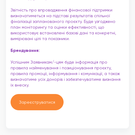
Звітність про впровадження фінансової підтримки
визначатиметься на підставі результатів спільної
фіналізації запланованого проєкту. Буде узгоджено
план моніторингу та оцінки ефективності, що
використовує встановлені базові дані та конкретні,
вимірювані цілі та показники.
Брендування:
Успішним Заявникам/-цям буде інформація про
правила найменування і позиціонування проєкту,
правила промоції, інформування і комунікації, а також
визначатиме усіх донорів і забезпечуватиме визнання
їх внеску.
Зареєструватися