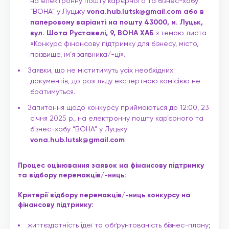
на електронну пошту кар’єрного та бізнес-хабу
“ВОНА” у Луцьку
vona.hub.lutsk@gmail.com або в
паперовому варіанті на пошту 43000, м. Луцьк,
вул. Шота Руставелі, 9, ВОНА ХАБ
з темою листа
«Конкурс фінансову підтримку для бізнесу, місто,
прізвище, ім’я заявника/-ці».
Заявки, що не міститимуть усіх необхідних
документів, до розгляду експертною комісією не
братимуться.
Запитання щодо конкурсу приймаються до 12:00, 23
січня 2025 р., на електронну пошту кар’єрного та
бізнес-хабу “ВОНА” у Луцьку
vona.hub.lutsk@gmail.com
Процес оцінювання заявок на фінансову підтримку
та відбору переможців/-ниць:
Критерії відбору переможців/-ниць конкурсу на
фінансову підтримку:
життєздатність ідеї та обґрунтованість бізнес-плану;