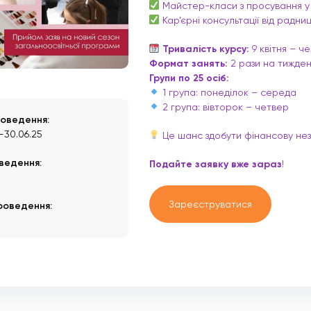
Майстер-класи з просування 
Кар’єрні консультації від радни
Тривалість курсу:
9 квітня – ч
Формат занять:
2 рази на тиждень
Групи по 25 осіб:
1 група: понеділок – середа
2 група: вівторок – четвер
оведення:
—
30.06.25
Це шанс здобути фінансову неза
ведення:
Подайте заявку вже зараз
!
Зареєструватися
роведення: