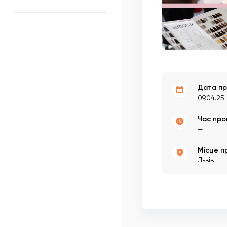
Дата пр
09.04.25
Час про
—
Місце п
Львів