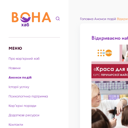
Головна
Анонси подій
Відкри
Відкриваємо на
МЕНЮ
Про кар'єрний хаб
Новини
Анонси подій
Історії успіху
Психологічна підтримка
Карʼєрні поради
Додаткові ресурси
Контакти