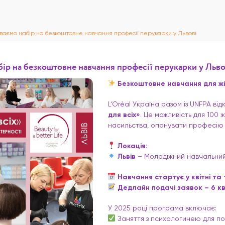
ваємо набір на безкоштовне навчання професії перукарки у Львові
бір на безкоштовне навчання професії перукарки у Льво
Безкоштовне навчання для жі
L’Oréal Україна разом із UNFPA ві
для всіх»
. Це можливість для 100 
насильства, опанувати професію 
Локація:
Львів
– Молодіжний навчальний 
Навчання стартує у квітні та 
Дедлайн подачі заявок – 6 кв
У 2025 році програма включає:
Заняття з психологинею для п