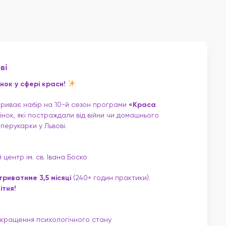
ві
нок у сфері краси!
дкриває набір на 10-й сезон програми
«Краса
жінок, які постраждали від війни чи домашнього
перукарки у Львові.
центр ім. св. Івана Боско
триватиме 3,5 місяці
(240+ годин практики).
ітня!
окращення психологічного стану