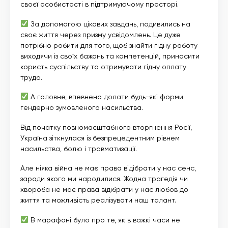
своєї особистості в підтримуючому просторі.
За допомогою цікавих завдань, подивились на
своє життя через призму усвідомлень. Це дуже
потрібно робити для того, щоб знайти гідну роботу
виходячи із своїх бажань та компетенцій, приносити
користь суспільству та отримувати гідну оплату
труда.
А головне, впевнено долати будь-які форми
гендерно зумовленого насильства.
Від початку повномасштабного вторгнення Росії,
Україна зіткнулася із безпрецедентним рівнем
насильства, болю і травматизації.
Але ніяка війна не має права відібрати у нас сенс,
заради якого ми народилися. Жодна трагедія чи
хвороба не має права відібрати у нас любов до
життя та можливість реалізувати наш талант.
В марафоні було про те, як в важкі часи не