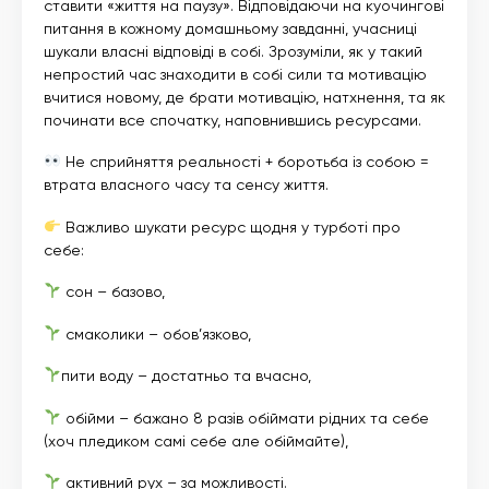
ставити «життя на паузу». Відповідаючи на куочингові
питання в кожному домашньому завданні, учасниці
шукали власні відповіді в собі. Зрозуміли, як у такий
непростий час знаходити в собі сили та мотивацію
вчитися новому, де брати мотивацію, натхнення, та як
починати все спочатку, наповнившись ресурсами.
Не сприйняття реальності + боротьба із собою =
втрата власного часу та сенсу життя.
Важливо шукати ресурс щодня у турботі про
себе:
сон – базово,
смаколики – обов’язково,
пити воду – достатньо та вчасно,
обійми – бажано 8 разів обіймати рідних та себе
(хоч пледиком самі себе але обіймайте),
активний рух – за можливості.