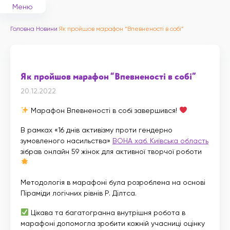
Меню
Головна
Новини
Як пройшов марафон “Впевненості в собі”
Як пройшов марафон “Впевненості в собі”
20.12.2022
Марафон Впевненості в собі завершився!
В рамках «16 днів активізму проти гендерно
зумовленого насильства»
ВОНА хаб. Київська область
зібрав онлайн 59 жінок для активної творчої роботи
Методологія в марафоні була розроблена на основі
Піраміди логічних рівнів Р. Ділтса.
Цікава та багатогранна внутрішня робота в
марафоні допомогла зробити кожній учасниці оцінку