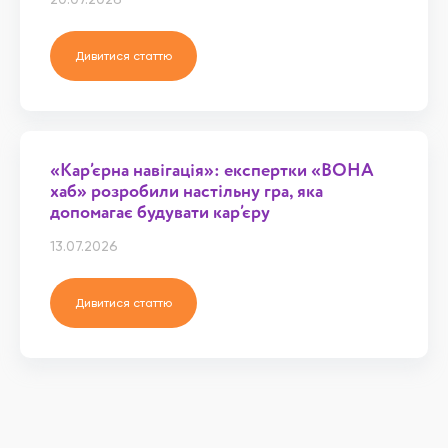
Дивитися статтю
«Кар’єрна навігація»: експертки «ВОНА
хаб» розробили настільну гра, яка
допомагає будувати кар’єру
13.07.2026
Дивитися статтю