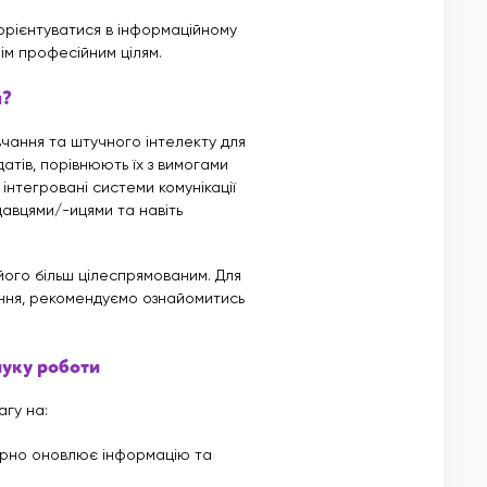
орієнтуватися в інформаційному
нім професійним цілям.
й?
ання та штучного інтелекту для
атів, порівнюють їх з вимогами
 інтегровані системи комунікації
авцями/-ицями та навіть
його більш цілеспрямованим. Для
ання, рекомендуємо ознайомитись
шуку роботи
гу на:
ярно оновлює інформацію та