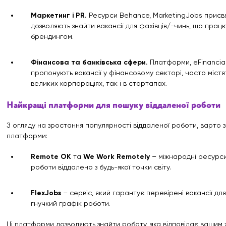
Маркетинг і PR.
Ресурси Behance, MarketingJobs присвя
дозволяють знайти вакансії для фахівців/-чинь, що працю
брендингом.
Фінансова та банківська сфери.
Платформи, eFinancia
пропонують вакансії у фінансовому секторі, часто містя
великих корпораціях, так і в стартапах.
Найкращі платформи для пошуку віддаленої роботи
З огляду на зростання популярності віддаленої роботи, варто з
платформи:
Remote OK
та
We Work Remotely
– міжнародні ресурси
роботи віддалено з будь-якої точки світу.
FlexJobs
– сервіс, який гарантує перевірені вакансії для
гнучкий графік роботи.
Ці платформи дозволяють знайти роботу, яка відповідає вашим