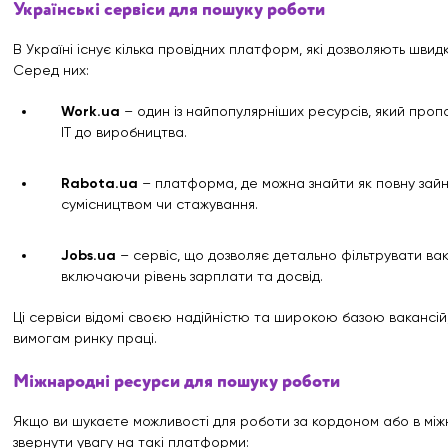
Українські сервіси для пошуку роботи
В Україні існує кілька провідних платформ, які дозволяють швидк
Серед них:
Work.ua
– один із найпопулярніших ресурсів, який пропону
IT до виробництва.
Rabota.ua
– платформа, де можна знайти як повну зайнят
сумісництвом чи стажування.
Jobs.ua
– сервіс, що дозволяє детально фільтрувати вака
включаючи рівень зарплати та досвід.
Ці сервіси відомі своєю надійністю та широкою базою вакансій
вимогам ринку праці.
Міжнародні ресурси для пошуку роботи
Якщо ви шукаєте можливості для роботи за кордоном або в між
звернути увагу на такі платформи: