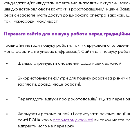
кандидаткам/кандидатам ефективно знаходити актуальні ваканс
швидко встановлювати контакт із роботодавцями/-ицями. Завдя
сервіси забезпечують доступ до широкого спектра вакансій, що
так і міжнародні можливості.
Переваги сайтів для пошуку роботи перед традиційн
Традиційні методи пошуку роботи, такі як друковані оголошенн
менш ефективні в умовах цифровізації. Сайти для пошуку робот
Швидко отримувати оновлення щодо нових вакансій.
Використовувати фільтри для пошуку роботи за різними 
зарплати, досвід, місце роботи).
Переглядати відгуки про роботодавців/-иць та перевіря
Формувати резюме онлайн і отримувати рекомендації щ
сайті ВОНА хаб в
особистому кабінеті
ви також маєте м
відпрвити його не перевірку.