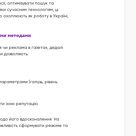
ії, оптимізувати пошук та
ки сучасним технологіям, ці
 охоплюють як роботу в Україні,
ими методами
я чи реклама в газетах, дедалі
и дозволяють:
параметрами (галузь, рівень
ти їхню репутацію.
одо його вдосконалення. На
ожливість сформувати резюме та