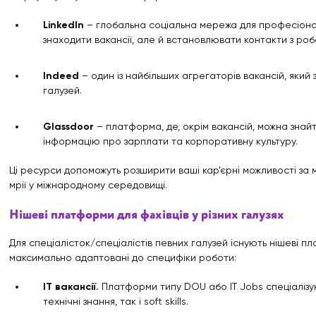
LinkedIn
– глобальна соціальна мережа для професіонал
знаходити вакансії, але й встановлювати контакти з робо
Indeed
– один із найбільших агрегаторів вакансій, який з
галузей.
Glassdoor
– платформа, де, окрім вакансій, можна знайти
інформацію про зарплати та корпоративну культуру.
Ці ресурси допоможуть розширити ваші кар’єрні можливості за 
мрії у міжнародному середовищі.
Нішеві платформи для фахівців у різних галузях
Для спеціалісток/спеціалістів певних галузей існують нішеві п
максимально адаптовані до специфіки роботи:
IT вакансії.
Платформи типу DOU або IT Jobs спеціалізуют
технічні знання, так і soft skills.