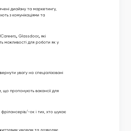
чені диайзну та маркетингу,
ють з комунікаціями та
lCareers
,
Glassdoor
,
які
ть можливості для роботи як у
вернути увагу на спеціалізовані
, що пропонують вакансії для
 фрілансерів/-ок і тих, хто шукає
 життєвим умовам та дозволяє