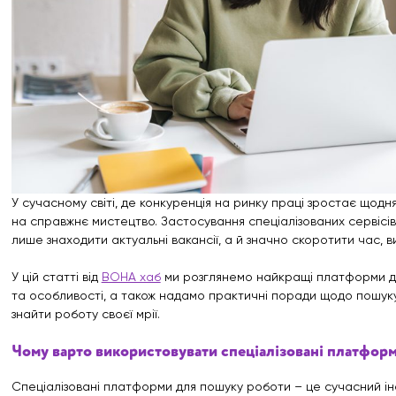
У сучасному світі, де конкуренція на ринку праці зростає щод
на справжнє мистецтво. Застосування спеціалізованих сервісі
лише знаходити актуальні вакансії, а й значно скоротити час, 
У цій статті від
ВОНА хаб
ми розглянемо найкращі платформи дл
та особливості, а також надамо практичні поради щодо пошуку 
знайти роботу своєї мрії.
Чому варто використовувати спеціалізовані платфор
Спеціалізовані платформи для пошуку роботи – це сучасний ін