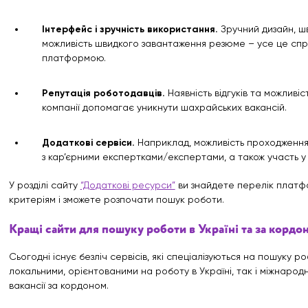
Інтерфейс і зручність використання.
Зручний дизайн, ш
можливість швидкого завантаження резюме – усе це спр
платформою.
Репутація роботодавців.
Наявність відгуків та можливі
компанії допомагає уникнути шахрайських вакансій.
Додаткові сервіси.
Наприклад, можливість проходження 
з кар’єрними експертками/експертами, а також участь у
У розділі сайту
“Додаткові ресурси”
ви знайдете перелік платфо
критеріям і зможете розпочати пошук роботи.
Кращі сайти для пошуку роботи в Україні та за кордо
Сьогодні існує безліч сервісів, які спеціалізуються на пошуку р
локальними, орієнтованими на роботу в Україні, так і міжнаро
вакансії за кордоном.