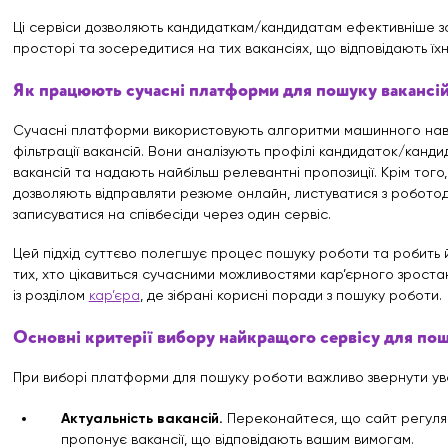
Ці сервіси дозволяють кандидаткам/кандидатам ефективніше з
просторі та зосередитися на тих вакансіях, що відповідають їх
Як працюють сучасні платформи для пошуку вакансі
Сучасні платформи використовують алгоритми машинного навч
фільтрації вакансій. Вони аналізують профілі кандидаток/кандид
вакансій та надають найбільш релевантні пропозиції. Крім того,
дозволяють відправляти резюме онлайн, листуватися з роботод
записуватися на співбесіди через один сервіс.
Цей підхід суттєво полегшує процес пошуку роботи та робить 
тих, хто цікавиться сучасними можливостями кар’єрного зрост
із розділом
кар’єра
, де зібрані корисні поради з пошуку роботи.
Основні критерії вибору найкращого сервісу для по
При виборі платформи для пошуку роботи важливо звернути ува
Актуальність вакансій.
Переконайтеся, що сайт регул
пропонує вакансії, що відповідають вашим вимогам.