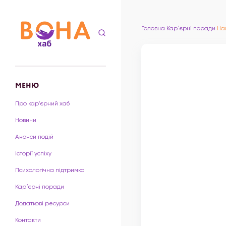
Головна
Карʼєрні поради
На
МЕНЮ
Про кар'єрний хаб
Новини
Анонси подій
Історії успіху
Психологічна підтримка
Карʼєрні поради
Додаткові ресурси
Контакти