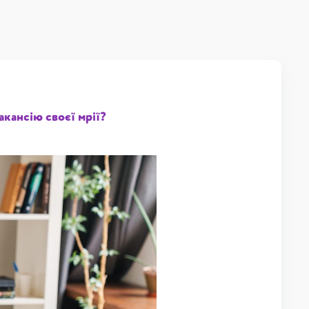
кансію своєї мрії?