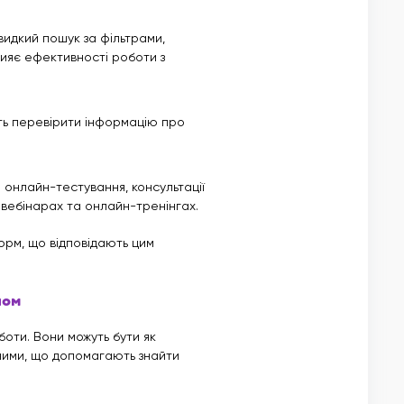
видкий пошук за фільтрами,
ияє ефективності роботи з
сть перевірити інформацію про
онлайн-тестування, консультації
 вебінарах та онлайн-тренінгах.
рм, що відповідають цим
ном
оботи. Вони можуть бути як
дними, що допомагають знайти