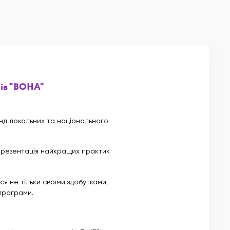
бів “ВОНА”
анд локальних та національного
 презентація найкращих практик
ся не тільки своїми здобутками,
програми.