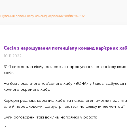
ощування потенціалу команд кар’єрних хабів “ВОНА”
Сесія з нарощування потенціалу команд кар’єрних ха
10.11.2022
31-1 листопада відбулася сесія з нарощування потенціалу ком
хабів.
На базі локального кар‘єрного хабу «ВОНА» у Львові відбулася
кожного окремого хабу.
Кар‘єрні радниці, керівниці хабів та психологині змогли поділити
але й перешкодами, що зустрічаються на шляху імплементації 
Були обговорені такі важливі напрямки у роботі: