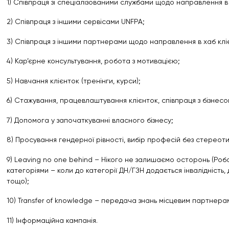
1) Співпраця зі спеціалізованими службами щодо направлення в
2) Співпраця з іншими сервісами UNFPA;
3) Співпраця з іншими партнерами щодо направлення в хаб клі
4) Кар’єрне консультування, робота з мотивацією;
5) Навчання клієнток (тренінги, курси);
6) Стажування, працевлаштування клієнток, співпраця з бізнесо
7) Допомога у започаткуванні власного бізнесу;
8) Просування гендерної рівності, вибір професій без стереоти
9) Leaving no one behind – Нікого не залишаємо осторонь (Роб
категоріями – коли до категорії ДН/ГЗН додається інвалідність, д
тощо);
10) Transfer of knowledge – передача знань місцевим партнера
11) Інформаційна кампанія.