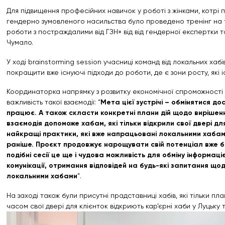
Для підвищення професійних навичок у роботі з жінками, котрі
гендерно зумовленого насильства було проведено тренінг на
роботи з постраждалими від ГЗН» від від гендерної експертки 
Чумало.
У ході brainstorming session учасниці команд від локальних хабі
покращити вже існуючі підходи до роботи, де є зони росту, які 
Координаторка напрямку з розвитку економічної спроможності 
важливість такої взаємодії: “
Мета цієї зустрічі – обмінятися до
працює. А також скласти конкретні плани дій щодо вирішен
взаємодія допоможе хабам, які тільки відкрили свої двері д
найкращі практики, які вже напрацьовані локальними хабам
раніше. Проєкт продовжує нарощувати свій потенціал вже бі
подібні сесії це ще і чудова можливість для обміну інформа
комунікації, отримання відповідей на будь-які запитання що
локальними хабами
”.
На заході також були присутні прадставниці хабів, які тільки п
часом свої двері для клієнток відкриють кар’єрні хаби у Луцьку