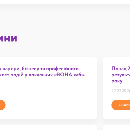
ини
кар’єри, бізнесу та професійного
Понад 2
жест подій у локальних «ВОНА хаб».
результ
року
27.07.202
Дивити