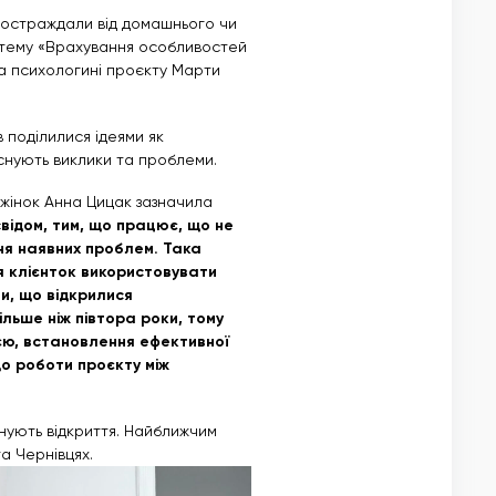
 постраждали від домашнього чи
 тему «Врахування особливостей
та психологині проєкту Марти
в поділилися ідеями як
існують виклики та проблеми.
жінок Анна Цицак зазначила
свідом, тим, що працює, що не
ня наявних проблем. Така
ля клієнток використовувати
и, що відкрилися
льше ніж півтора роки, тому
цією, встановлення ефективної
до роботи проєкту між
ланують відкриття. Найближчим
 та Чернівцях.