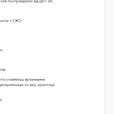
 хаб постраждалих від ДН/ГЗН;
єнток з СЖО;
м;
пів;
ота з найбільш вразливими
искримінація по віку, орієнтації
м;