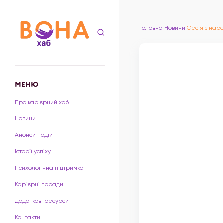
Головна
Новини
Сесія з нар
МЕНЮ
Про кар'єрний хаб
Новини
Анонси подій
Історії успіху
Психологічна підтримка
Карʼєрні поради
Додаткові ресурси
Контакти