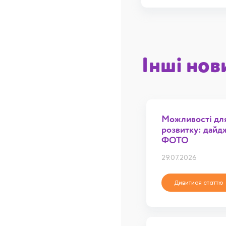
Інші нов
Можливості для 
розвитку: дайд
ФОТО
29.07.2026
Дивитися статтю