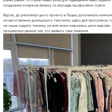
різних рівнях та сприятливих умов для підвищення інвестиційно
поєднання інтересів бізнесу та закладів професійної освіти.
Відтак, до реалізації цього проєкту в Луцьку долучилась компанія
на виготовленні домашнього текстилю, одягу для прогулянок та 
не лише надало тканину, на якій жінки навчались шити вироби,
працевлаштування тим, хто виявить таке бажання.