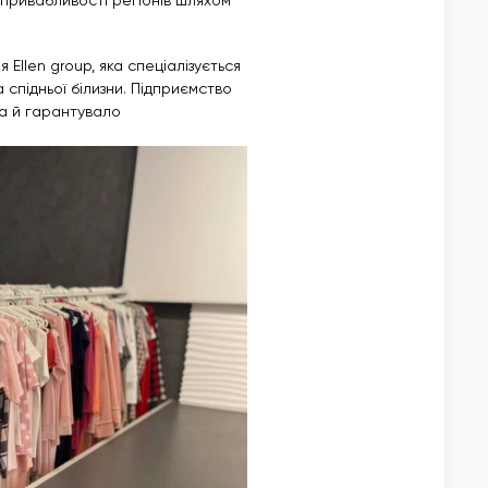
ї привабливості регіонів шляхом
 Ellen group, яка спеціалізується
спідньої білизни. Підприємство
 а й гарантувало