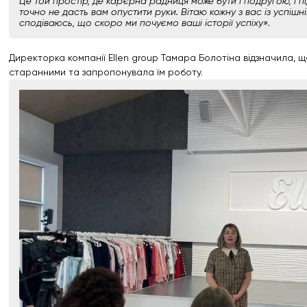
Це той простір, де кар’єрна радниця може бути і подругою, і п
точно не дасть вам опустити руки. Вітаю кожну з вас із успішн
сподіваюсь, що скоро ми почуємо ваші історії успіху».
Директорка компанії Ellen group Тамара Болотіна відзначила, щ
старанними та запропонувала їм роботу.