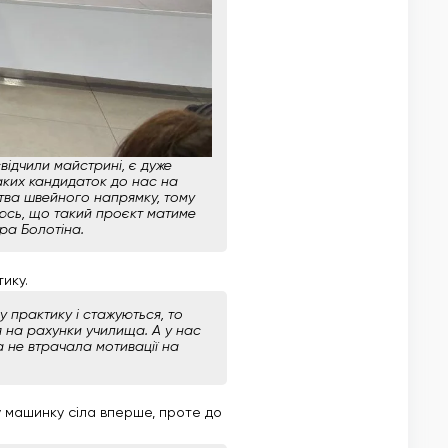
свідчили майстрині, є дуже
аких кандидаток до нас на
ства швейного напрямку, тому
юсь, що такий проєкт матиме
ара Болотіна.
ику.
у практику і стажуються, то
 на рахунки училища. А у нас
 не втрачала мотивації на
ну машинку сіла вперше, проте до