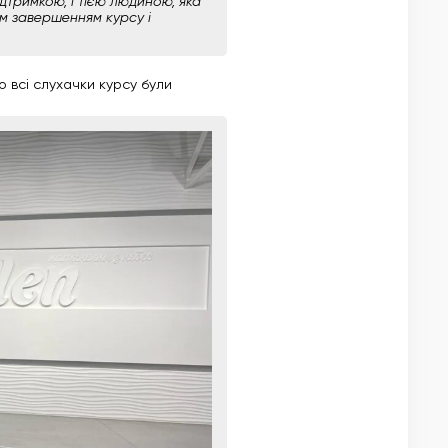
ідтримкою, і тією людиною, яка
ім завершенням курсу і
о всі слухачки курсу були