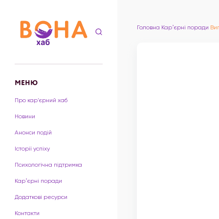
Головна
Карʼєрні поради
Ви
МЕНЮ
Про кар'єрний хаб
Новини
Анонси подій
Історії успіху
Психологічна підтримка
Карʼєрні поради
Додаткові ресурси
Контакти