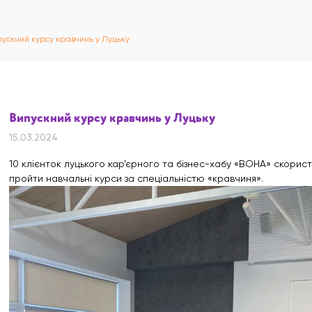
пускний курсу кравчинь у Луцьку
Випускний курсу кравчинь у Луцьку
15.03.2024
10 клієнток луцького кар’єрного та бізнес-хабу «ВОНА» скори
пройти навчальні курси за спеціальністю «кравчиня».