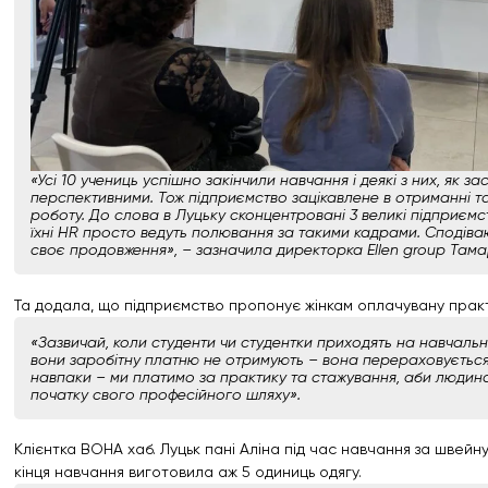
«Усі 10 учениць успішно закінчили навчання і деякі з них, як за
перспективними. Тож підприємство зацікавлене в отриманні т
роботу. До слова в Луцьку сконцентровані 3 великі підприєм
їхні HR просто ведуть полювання за такими кадрами. Сподіва
своє продовження», – зазначила директорка Ellen group Там
Та додала, що підприємство пропонує жінкам оплачувану практ
«Зазвичай, коли студенти чи студентки приходять на навчальн
вони заробітну платню не отримують – вона перераховується
навпаки – ми платимо за практику та стажування, аби людина
початку свого професійного шляху».
Клієнтка ВОНА хаб. Луцьк пані Аліна під час навчання за швей
кінця навчання виготовила аж 5 одиниць одягу.