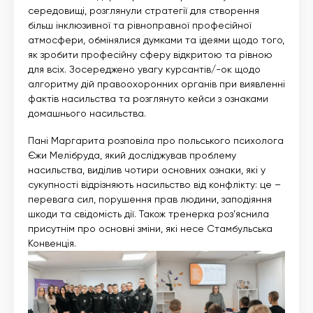
середовищі, розглянули стратегії для створення
більш інклюзивної та рівноправної професійної
атмосфери, обмінялися думками та ідеями щодо того,
як зробити професійну сферу відкритою та рівною
для всіх. Зосереджено увагу курсантів/-ок щодо
алгоритму дій правоохоронних органів при виявленні
фактів насильства та розглянуто кейси з ознаками
домашнього насильства.
Пані Маргарита розповіла про польського психолога
Єжи Мелібруда, який досліджував проблему
насильства, виділив чотири основних ознаки, які у
сукупності відрізняють насильство від конфлікту: це –
перевага сил, порушення прав людини, заподіяння
шкоди та свідомість дії. Також тренерка роз’яснила
присутнім про основні зміни, які несе Стамбульська
Конвенція.