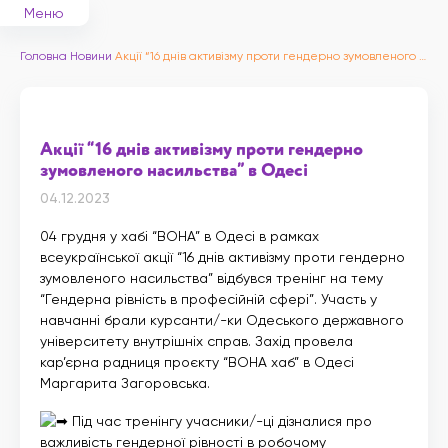
Меню
Головна
Новини
Акції “16 днів активізму проти гендерно зумовленого насильства” в Одесі
Акції “16 днів активізму проти гендерно
зумовленого насильства” в Одесі
04.12.2023
04 грудня у хабі “ВОНА” в Одесі в рамках
всеукраїнської акції “16 днів активізму проти гендерно
зумовленого насильства” відбувся тренінг на тему
“Гендерна рівність в професійній сфері”. Участь у
навчанні брали курсанти/-ки Одеського державного
університету внутрішніх справ. Захід провела
кар’єрна радниця проєкту “ВОНА хаб” в Одесі
Маргарита Загоровська.
Під час тренінгу учасники/-ці дізналися про
важливість гендерної рівності в робочому