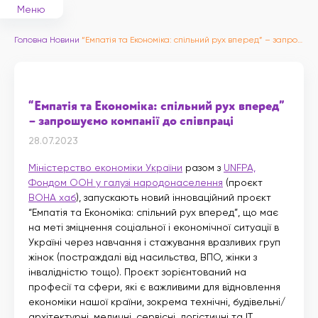
Меню
Головна
Новини
“Емпатія та Економіка: спільний рух вперед” – запрошуємо компанії до співпраці
“Емпатія та Економіка: спільний рух вперед”
– запрошуємо компанії до співпраці
28.07.2023
Міністерство економіки України
разом з
UNFPA,
Фондом ООН у галузі народонаселення
(проєкт
ВОНА хаб
), запускають новий інноваційний проєкт
“Емпатія та Економіка: спільний рух вперед”, що має
на меті зміцнення соціальної і економічної ситуації в
Україні через навчання і стажування вразливих груп
жінок (постраждалі від насильства, ВПО, жінки з
інвалідністю тощо). Проєкт зорієнтований на
професії та сфери, які є важливими для відновлення
економіки нашої країни, зокрема технічні, будівельні/
архітектурні, медичні, сервісні, логістичні та ІТ