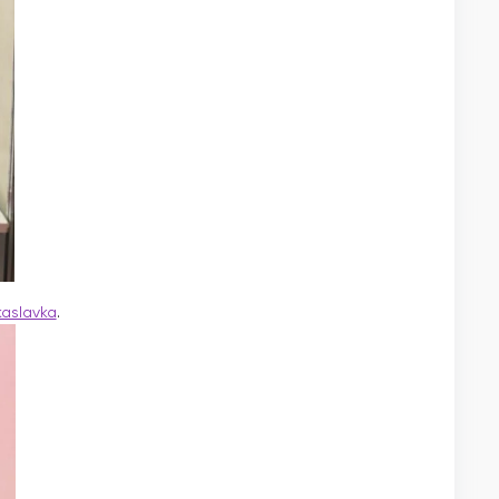
kaslavka
.