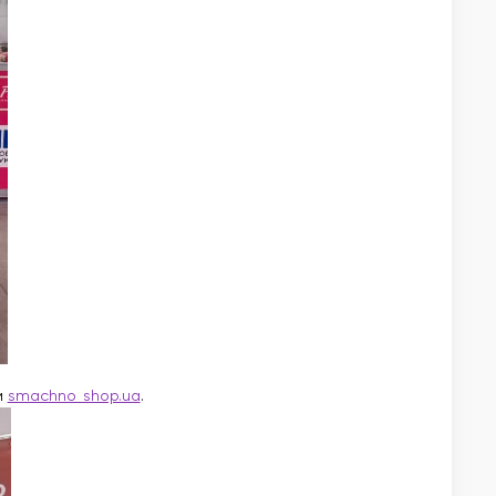
и
smachno_shop.ua
.