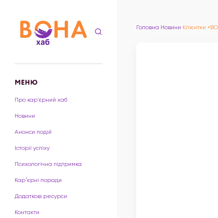
Головна
Новини
Клієнтки «В
МЕНЮ
Про кар'єрний хаб
Новини
Анонси подій
Історії успіху
Психологічна підтримка
Карʼєрні поради
Додаткові ресурси
Контакти