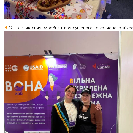
Ольга з власним виробництвом сушеного та копченого мʼяса