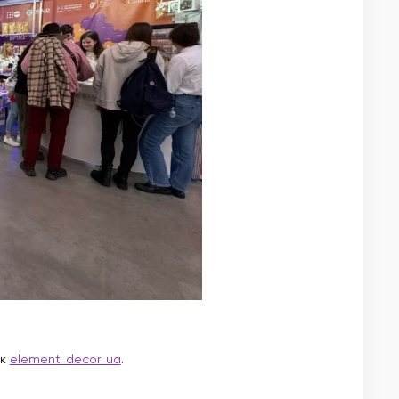
ок
element_decor_ua
.