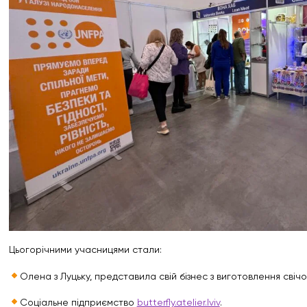
Цьогорічними учасницями стали:
Олена з Луцьку, представила свій бізнес з виготовлення свіч
Соціальне підприємство
butterfly.atelier.lviv
.