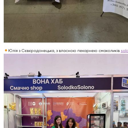
Юлія з Сєвєродонецька, з власною пекарнею смаколиків
sol