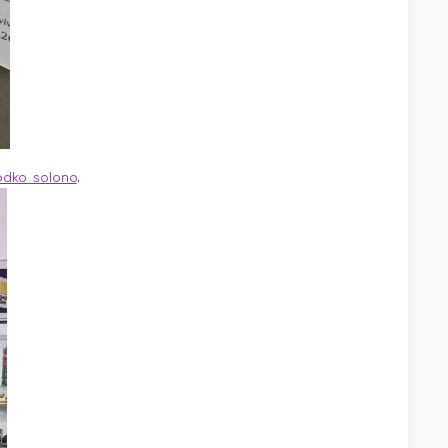
odko_solono
.