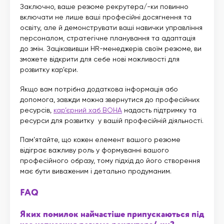
Заключно, ваше резюме рекрутера/-ки повинно
включати не лише ваші професійні досягнення та
освіту, але й демонструвати ваші навички управління
персоналом, стратегічне планування та адаптація
до змін. Зацікавивши HR-менеджерів своїм резюме, ви
зможете відкрити для себе нові можливості для
розвитку кар’єри.
Якщо вам потрібна додаткова інформація або
допомога, завжди можна звернутися до професійних
ресурсів,
кар’єрний хаб ВОНА
надасть підтримку та
ресурси для розвитку у вашій професійній діяльності.
Пам’ятайте, що кожен елемент вашого резюме
відіграє важливу роль у формуванні вашого
професійного образу, тому підхід до його створення
має бути виваженим і детально продуманим.
FAQ
Яких помилок найчастіше припускаються під