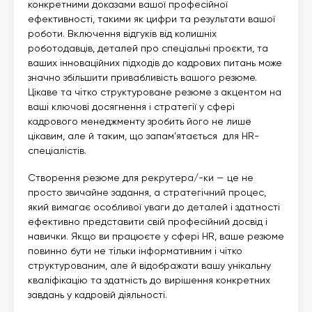
конкретними доказами вашої професійної
ефективності, такими як цифри та результати вашої
роботи. Включення відгуків від колишніх
роботодавців, деталей про спеціальні проєкти, та
ваших інноваційних підходів до кадрових питань може
значно збільшити привабливість вашого резюме.
Цікаве та чітко структуроване резюме з акцентом на
ваші ключові досягнення і стратегії у сфері
кадрового менеджменту зробить його не лише
цікавим, але й таким, що запам’ятається для HR-
спеціалістів.
Створення резюме для рекрутера/-ки — це не
просто звичайне задання, а стратегічний процес,
який вимагає особливої уваги до деталей і здатності
ефективно представити свій професійний досвід і
навички. Якщо ви працюєте у сфері HR, ваше резюме
повинно бути не тільки інформативним і чітко
структурованим, але й відображати вашу унікальну
кваліфікацію та здатність до вирішення конкретних
завдань у кадровій діяльності.