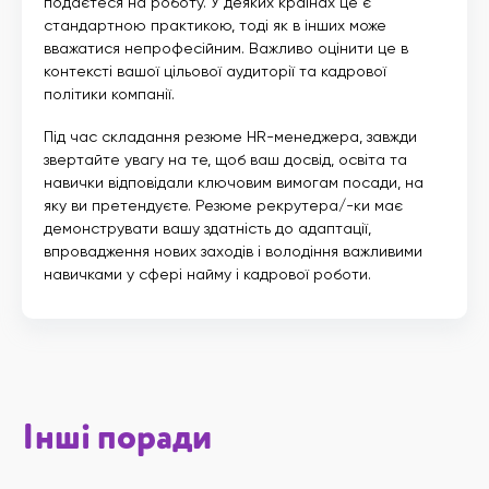
подаєтеся на роботу. У деяких країнах це є
стандартною практикою, тоді як в інших може
вважатися непрофесійним. Важливо оцінити це в
контексті вашої цільової аудиторії та кадрової
політики компанії.
Під час складання резюме HR-менеджера, завжди
звертайте увагу на те, щоб ваш досвід, освіта та
навички відповідали ключовим вимогам посади, на
яку ви претендуєте. Резюме рекрутера/-ки має
демонструвати вашу здатність до адаптації,
впровадження нових заходів і володіння важливими
навичками у сфері найму і кадрової роботи.
Інші поради