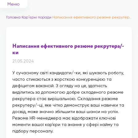
Меню
Головна
Карʼєрні поради
Написання ефективного резюме рекрутера/-ки
Написання ефективного резюме рекрутера/-
ки
21.05.2024
У сучасному світі кандидати/-ки, які шукають роботу,
часто стикаються з жорсткою конкуренцією та
дефіцитом вакансій. З огляду на це, здатність
виділитись за допомогою добре складеного резюме
рекрутера стає вирішальною. Складання резюме
рекрутеру/-ці, яке чітко демонструє ваші навички та
досвід, може значно збільшити ваші шанси на успіх.
Резюме HR-менеджера має відображати ключові
моменти вашої кар’єри та знання у сфері найму та
підбору персоналу.