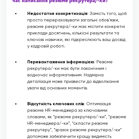
час написання резюме рекрутера/-ки?
Недостатня конкретизація
: Замість того, щоб
просто перераховувати загальні обов’язки,
резюме рекрутера/-ки має містити конкретні
приклади досягнень, кількісні результати та
ключові навички, які підкреслюють ваш досвід
у кадровій роботі.
Перевантаження інформацією
: Резюме
рекрутера/-ки має бути лаконічним і
водночас інформативним. Надмірна
деталізація може призвести до відволікання
уваги від основних моментів.
Відсутність ключових слів
: Оптимізація
резюме HR-менеджера за ключовими
словами, як “резюме рекрутера/-ки”, “резюме
HR-менеджера/-ки”, “скласти резюме
рекрутеру”, “зразок резюме рекрутера/-ки”
допоможе забезпечити кращу видимість