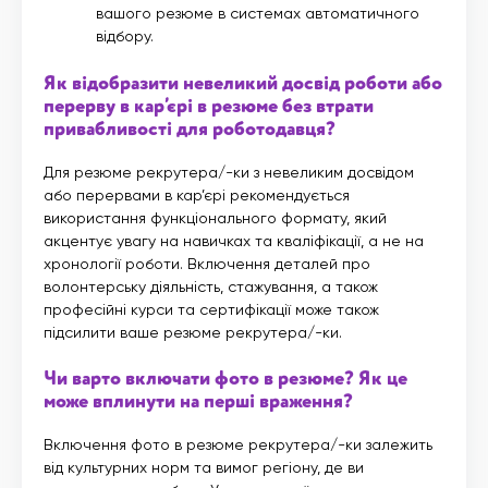
вашого резюме в системах автоматичного
відбору.
Як відобразити невеликий досвід роботи або
перерву в кар’єрі в резюме без втрати
привабливості для роботодавця?
Для резюме рекрутера/-ки з невеликим досвідом
або перервами в кар’єрі рекомендується
використання функціонального формату, який
акцентує увагу на навичках та кваліфікації, а не на
хронології роботи. Включення деталей про
волонтерську діяльність, стажування, а також
професійні курси та сертифікації може також
підсилити ваше резюме рекрутера/-ки.
Чи варто включати фото в резюме? Як це
може вплинути на перші враження?
Включення фото в резюме рекрутера/-ки залежить
від культурних норм та вимог регіону, де ви