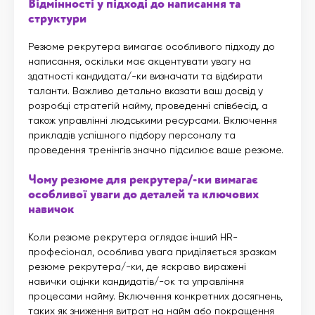
Відмінності у підході до написання та
структури
Резюме рекрутера вимагає особливого підходу до
написання, оскільки має акцентувати увагу на
здатності кандидата/-ки визначати та відбирати
таланти. Важливо детально вказати ваш досвід у
розробці стратегій найму, проведенні співбесід, а
також управлінні людськими ресурсами. Включення
прикладів успішного підбору персоналу та
проведення тренінгів значно підсилює ваше резюме.
Чому резюме для рекрутера/-ки вимагає
особливої уваги до деталей та ключових
навичок
Коли резюме рекрутера оглядає інший HR-
професіонал, особлива увага приділяється зразкам
резюме рекрутера/-ки, де яскраво виражені
навички оцінки кандидатів/-ок та управління
процесами найму. Включення конкретних досягнень,
таких як зниження витрат на найм або покращення