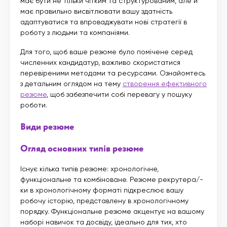
має бути не тільки чітким та структурованим, але й
має правильно висвітлювати вашу здатність
адаптуватися та впроваджувати нові стратегії в
роботу з людьми та компаніями.
Для того, щоб ваше резюме було помічене серед
численних кандидатур, важливо скористатися
перевіреними методами та ресурсами. Ознайомтесь
з детальним оглядом на тему
створення ефективного
резюме
, щоб забезпечити собі перевагу у пошуку
роботи.
Види резюме
Огляд основних типів резюме
Існує кілька типів резюме: хронологічне,
функціональне та комбіноване. Резюме рекрутера/-
ки в хронологічному форматі підкреслює вашу
робочу історію, представлену в хронологічному
порядку. Функціональне резюме акцентує на вашому
наборі навичок та досвіду, ідеально для тих, хто