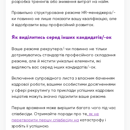
розробка тренінгів або зниження витрат на найм.
Правильно структуроване резюме HR-менеджера/-
ки повинно не лише показати вашу кваліфікацію, але
й відобразити ваш професійний розвиток.
Як виділитись серед інших кандидатів/-ок
Ваше резюме рекрутера/-ки повинно не тільки
дотримуватись стандартів професійного складання
резюме, але й містити унікальні елементи, які
виділяють вас серед інших кандидатів/-ок.
Включення супровідного листа з власним баченням
кадрової роботи, вашими особистими досягненнями
у сфері рекрутингу та приклади успішних кадрових
ініціатив можуть значно підсилити ваше резюме.
Перше враження може вирішити багато чого під час
співбесіди. Отримайте поради про те,
як не
перетворити першу співбесіду на
катастрофу і
зробіть її успішною.