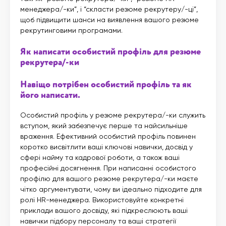
менеджера/-ки”, і “скласти резюме рекрутеру/-ці”,
щоб підвищити шанси на виявлення вашого резюме
рекрутинговими програмами.
Як написати особистий профіль для резюме
рекрутера/-ки
Навіщо потрібен особистий профіль та як
його написати.
Особистий профіль у резюме рекрутера/-ки служить
вступом, який забезпечує перше та найсильніше
враження. Ефективний особистий профіль повинен
коротко висвітлити ваші ключові навички, досвід у
сфері найму та кадрової роботи, а також ваші
професійні досягнення. При написанні особистого
профілю для вашого резюме рекрутера/-ки маєте
чітко аргументувати, чому ви ідеально підходите для
ролі HR-менеджера. Використовуйте конкретні
приклади вашого досвіду, які підкреслюють ваші
навички підбору персоналу та ваші стратегії