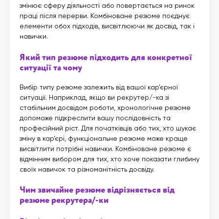
змінює сферу діяльності або повертається на ринок
праці після перерви. Комбіноване резюме поєднує
елементи обох підходів, висвітлюючи як досвід, так і
навички.
Який тип резюме підходить для конкретної
ситуації та чому
Вибір типу резюме залежить від вашої кар’єрної
ситуації. Наприклад, якщо ви рекрутер/-ка зі
стабільним досвідом роботи, хронологічне резюме
допоможе підкреслити вашу послідовність та
професійний ріст. Для початківців або тих, хто шукає
зміну в кар’єрі, функціональне резюме може краще
висвітлити потрібні навички. Комбіноване резюме є
відмінним вибором для тих, хто хоче показати глибину
своїх навичок та різноманітність досвіду.
Чим звичайне резюме відрізняється від
резюме рекрутера/-ки