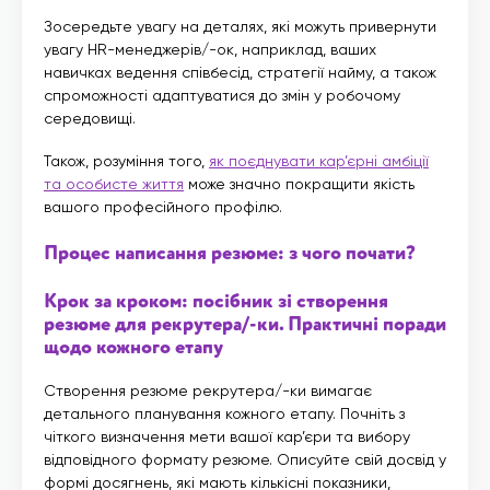
Зосередьте увагу на деталях, які можуть привернути
увагу HR-менеджерів/-ок, наприклад, ваших
навичках ведення співбесід, стратегії найму, а також
спроможності адаптуватися до змін у робочому
середовищі.
Також, розуміння того,
як поєднувати кар’єрні амбіції
та особисте життя
може значно покращити якість
вашого професійного профілю.
Процес написання резюме: з чого почати?
Крок за кроком: посібник зі створення
резюме для рекрутера/-ки. Практичні поради
щодо кожного етапу
Створення резюме рекрутера/-ки вимагає
детального планування кожного етапу. Почніть з
чіткого визначення мети вашої кар’єри та вибору
відповідного формату резюме. Описуйте свій досвід у
формі досягнень, які мають кількісні показники,