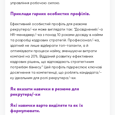
управління робочою силою.
Приклади гарних особистих профілів.
Ефективний особистий профіль для резюме
рекрутера/-ки може виглядати так: “Досвідчений/-а
HR-менеджер/-ка з понад 10 роками досвіду в найми
та розробці кадрових стратегій. Професіонал/-ка,
здатний не лише відбирати топ-таланти, а й
оптимізувати процеси найму, зменшуючи витрати
компанії на 20%. Відданий розвитку ефективних
кадрових рішень, що відповідають стратегічним
потребам бізнесу.” Цей профіль підкреслює ключові
досягнення та компетенції, що роблять кандидата/-
ку ідеальним для ролі рекрутера/-ки.
Як вказати навички в резюме для
рекрутера/-ки
Які навички варто виділяти та як їх
формулювати.