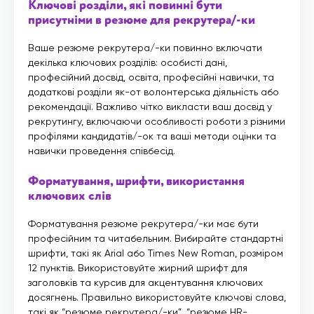
Ключові розділи, які повинні бути
присутніми в резюме для рекрутера/-ки
Ваше резюме рекрутера/-ки повинно включати
декілька ключових розділів: особисті дані,
професійний досвід, освіта, професійні навички, та
додаткові розділи як-от волонтерська діяльність або
рекомендації. Важливо чітко викласти ваш досвід у
рекрутингу, включаючи особливості роботи з різними
профілями кандидатів/-ок та ваші методи оцінки та
навички проведення співбесід.
Форматування, шрифти, використання
ключових слів
Форматування резюме рекрутера/-ки має бути
професійним та читабельним. Вибирайте стандартні
шрифти, такі як Arial або Times New Roman, розміром
12 пунктів. Використовуйте жирний шрифт для
заголовків та курсив для акцентування ключових
досягнень. Правильно використовуйте ключові слова,
такі як “резюме рекрутера/-ки”, “резюме HR-