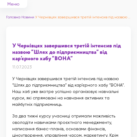
Меню
Головна
Новини
У Чернівцях завершився третій інтенсив під назвою “Шлях до підприємництва” від кар’єрного хабу “ВОНА”
У Чернівцях завершився третій інтенсив під
назвою “Шлях до підприємництва” від
кар’єрного хабу “ВОНА”
11.07.2023
У Чернівцях завершився третій інтенсив під назвою
“Шлях до підприємництва” від кар’єрного хабу “ВОНА”.
Наш хаб уже вкотре успішно організовує навчальні
курси, які спрямовані на навчання активних та
майбутніх підприємниць.
За два тижні курсу учасниці отримали можливість
оволодіти навичками проєктного менеджменту,
написання бізнес-планів, основами фінансів,
ціноутворення, управління часом, маркетингу. Крім