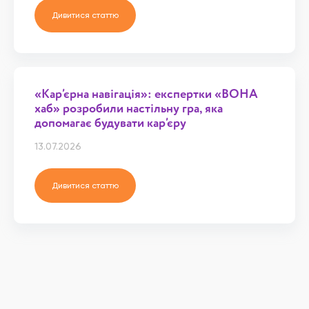
Дивитися статтю
«Кар’єрна навігація»: експертки «ВОНА
хаб» розробили настільну гра, яка
допомагає будувати кар’єру
13.07.2026
Дивитися статтю