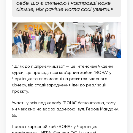
себе, що є сильною і насправді може
більше, ніж раніше могла собі уявити.»
“Шлях до підприємництва” — це інтенсивні 9-денні
курси, що проводяться кар’єрним хабом “ВОНА” у
Чернівцях та спрямовані на розвиток власного
бізнесу, від стадії зародження ідеї до реалізації
проєкту.
Участь у всіх подіях хабу “ВОНА” безкоштовна, тому
ми чекаємо на вас за адресою: вул. Героїв Майдану,
66.
Проєкт кар‘єрний хаб «ВОНА» у Чернівцях
реалізується UNFPA, Фондом ООН у галузі