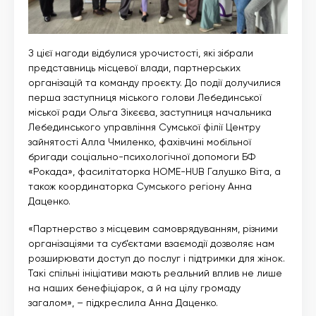
З цієї нагоди відбулися урочистості, які зібрали
представниць місцевої влади, партнерських
організацій та команду проєкту. До події долучилися
перша заступниця міського голови Лебединської
міської ради Ольга Зікєєва, заступниця начальника
Лебединського управління Сумської філії Центру
зайнятості Алла Чмиленко, фахівчині мобільної
бригади соціально-психологічної допомоги БФ
«Рокада», фасилітаторка HOME-HUB Галушко Віта, а
також координаторка Сумського регіону Анна
Даценко.
«Партнерство з місцевим самоврядуванням, різними
організаціями та суб’єктами взаємодії дозволяє нам
розширювати доступ до послуг і підтримки для жінок.
Такі спільні ініціативи мають реальний вплив не лише
на наших бенефіціарок, а й на цілу громаду
загалом», – підкреслила Анна Даценко.