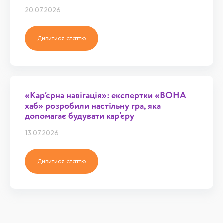
20.07.2026
Дивитися статтю
«Кар’єрна навігація»: експертки «ВОНА
хаб» розробили настільну гра, яка
допомагає будувати кар’єру
13.07.2026
Дивитися статтю