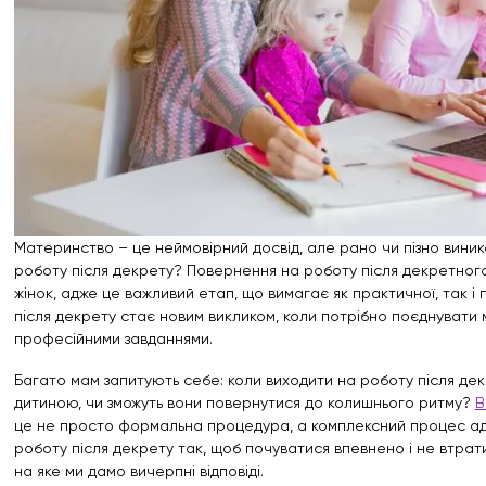
Материнство – це неймовірний досвід, але рано чи пізно виник
роботу після декрету? Повернення на роботу після декретного
жінок, адже це важливий етап, що вимагає як практичної, так і 
після декрету стає новим викликом, коли потрібно поєднувати м
професійними завданнями.
Багато мам запитують себе: коли виходити на роботу після декр
дитиною, чи зможуть вони повернутися до колишнього ритму?
В
це не просто формальна процедура, а комплексний процес ада
роботу після декрету так, щоб почуватися впевнено і не втрати
на яке ми дамо вичерпні відповіді.