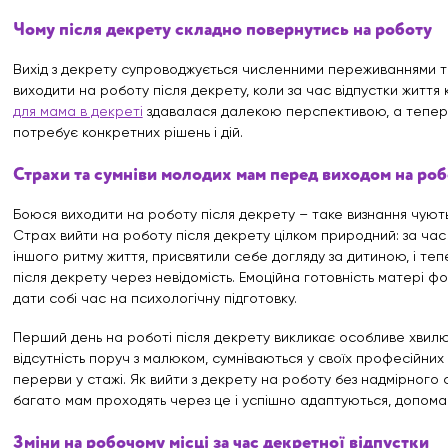
Чому після декрету складно повернутись на роботу
Вихід з декрету супроводжується численними переживаннями 
виходити на роботу після декрету, коли за час відпустки житт
для мама в декреті
здавалася далекою перспективою, а тепер 
потребує конкретних рішень і дій.
Страхи та сумніви молодих мам перед виходом на роб
Боюся виходити на роботу після декрету – таке визнання чують
Страх вийти на роботу після декрету цілком природний: за час 
іншого ритму життя, присвятили себе догляду за дитиною, і т
після декрету через невідомість. Емоційна готовність матері ф
дати собі час на психологічну підготовку.
Перший день на роботі після декрету викликає особливе хвил
відсутність поруч з малюком, сумніваються у своїх професійних 
перерви у стажі. Як вийти з декрету на роботу без надмірного 
багато мам проходять через це і успішно адаптуються, допома
Зміни на робочому місці за час декретної відпустки