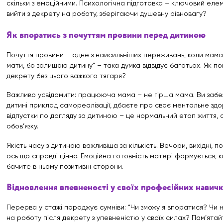
скільки з емоційними. Психологічна підготовка – ключовий еле
вийти з декрету на роботу, зберігаючи душевну рівновагу?
Як впоратись з почуттям провини перед дитиною
Почуття провини – одне з найсильніших переживань, коли мама 
мати, бо залишаю дитину” – така думка відвідує багатьох. Як п
декрету без цього важкого тягаря?
Важливо усвідомити: працююча мама – не гірша мама. Ви забе
дитині приклад самореалізації, дбаєте про своє ментальне здор
відпустки по догляду за дитиною – це нормальний етап життя,
обов’язку.
Якість часу з дитиною важливіша за кількість. Вечори, вихідні, по
ось що справді цінно. Емоційна готовність матері формується, 
бачите в ньому позитивні сторони.
Відновлення впевненості у своїх професійних навич
Перерва у стажі породжує сумніви: “Чи зможу я впоратися? Чи 
на роботу після декрету з упевненістю у своїх силах? Пам’ятай