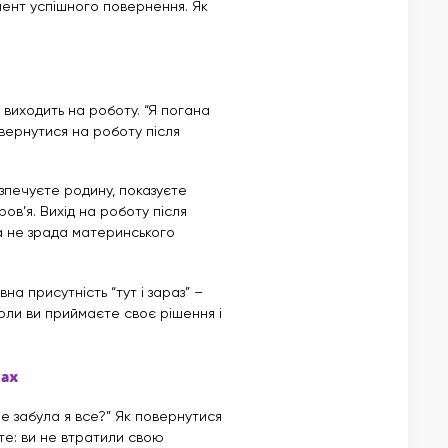
мент успішного повернення. Як
виходить на роботу. “Я погана
овернутися на роботу після
зпечуєте родину, показуєте
ов’я. Вихід на роботу після
 а не зрада материнського
вна присутність “тут і зараз” –
коли ви приймаєте своє рішення і
ках
не забула я все?” Як повернутися
те: ви не втратили свою