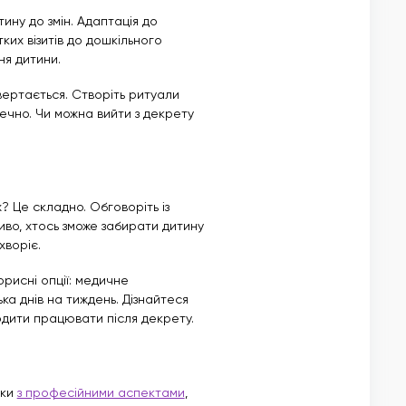
ину до змін. Адаптація до
ких візитів до дошкільного
ня дитини.
вертається. Створіть ритуали
ечно. Чи можна вийти з декрету
? Це складно. Обговоріть із
иво, хтось зможе забирати дитину
хворіє.
рисні опції: медичне
ька днів на тиждень. Дізнайтеся
ходити працювати після декрету.
ьки
з професійними аспектами
,