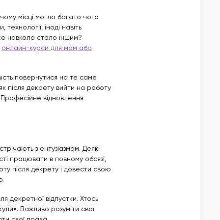
очому місці могло багато чого
 технології, іноді навіть
все навколо стало іншим?
з
онлайн-курси для мам або
вість повернутися на те саме
як після декрету вийти на роботу
 Професійне відновлення
трічають з ентузіазмом. Деякі
ті працювати в повному обсязі,
оту після декрету і довести свою
ю.
ля декретної відпустки. Хтось
кули». Важливо розуміти свої
ати свої права.