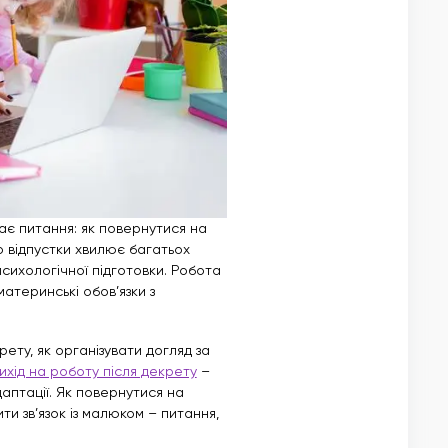
ає питання: як повернутися на
 відпустки хвилює багатьох
психологічної підготовки. Робота
атеринські обов’язки з
ету, як організувати догляд за
ихід на роботу після декрету
–
птації. Як повернутися на
ти зв’язок із малюком – питання,