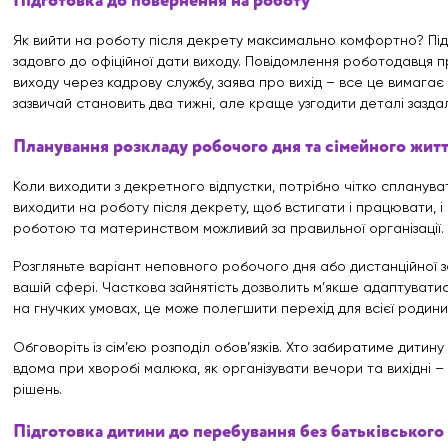
Підготовка до повернення на роботу
Як вийти на роботу після декрету максимально комфортно? Пі
задовго до офіційної дати виходу. Повідомлення роботодавця 
виходу через кадрову службу, заява про вихід – все це вимагає
зазвичай становить два тижні, але краще узгодити деталі заздал
Планування розкладу робочого дня та сімейного жит
Коли виходити з декретного відпустки, потрібно чітко спланува
виходити на роботу після декрету, щоб встигати і працювати, і
роботою та материнством можливий за правильної організації.
Розгляньте варіант неповного робочого дня або дистанційної з
вашій сфері. Часткова зайнятість дозволить м’якше адаптувати
на гнучких умовах, це може полегшити перехід для всієї родини
Обговоріть із сім’єю розподіл обов’язків. Хто забиратиме дитин
вдома при хворобі малюка, як організувати вечори та вихідні –
рішень.
Підготовка дитини до перебування без батьківського