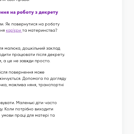
ння на роботу з декрету
ми. Як повернутися на роботу
ння
кар’єри
та материнства?
ля малюка, дошкільний заклад
ходити працювати після декрету.
, а це не завжди просто.
після повернення може
акінчується. Допомога по догляду
чка, можлива няня, транспортні
вувати. Маленькі діти часто
у. Коли потрібно виходити
умови праці для матері та