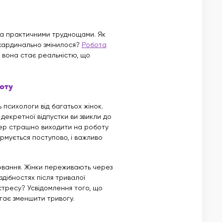
та практичними труднощами. Як
я кардинально змінилося?
Робота
вона стає реальністю, що
оту
 психологи від багатьох жінок.
декретної відпустки ви звикли до
епер страшно виходити на роботу
ормується поступово, і важливо
ювання. Жінки переживають через
здібностях після тривалої
стресу? Усвідомлення того, що
гає зменшити тривогу.