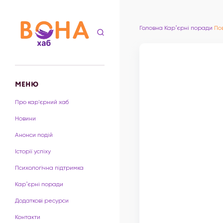
Головна
Карʼєрні поради
По
МЕНЮ
Про кар'єрний хаб
Новини
Анонси подій
Історії успіху
Психологічна підтримка
Карʼєрні поради
Додаткові ресурси
Контакти