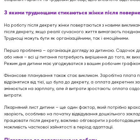
З якими труднощами стикаються жінки після поверне
На роботу після декрету жінки повертаються з новими виклика
після декрету, якщо реалії сучасного життя вимагають поєдна
Труднощі можуть бути як організаційними, так і емоційними.
Перша проблема – організація догляду за дитиною. Садочок д
або няня – всі ці питання потребують вирішення до того, як ви
Режим дня дитини має узгоджуватися з вашим робочим графіком
Фінансове планування також стає викликом. Заробітна плата 
відрізнятися від тієї, що була до декрету, а оплата декретних з
змінюється на зарплату, але й витрати зростають: оплата садо
витрати.
Лікарняний лист дитини – ще один фактор, який потрібно врахо
хворіють, особливо на початку відвідування дошкільного заклад
працювати після декрету, важливо обговорити з роботодавцем 
можливість часткової зайнятості в період адаптації.