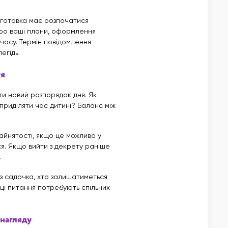
дготовка має розпочатися
про ваші плани, оформлення
 часу. Термін повідомлення
егідь.
тя
ти новий розпорядок дня. Як
 приділяти час дитині? Баланс між
айнятості, якщо це можливо у
ся. Якщо вийти з декрету раніше
.
у з садочка, хто залишатиметься
 ці питання потребують спільних
 нагляду