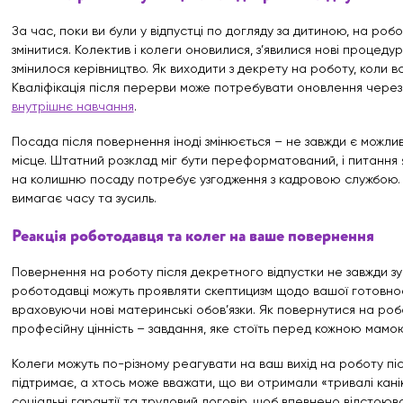
За час, поки ви були у відпустці по догляду за дитиною, на роб
змінитися. Колектив і колеги оновилися, з’явилися нові процедури,
змінилося керівництво. Як виходити з декрету на роботу, коли 
Кваліфікація після перерви може потребувати оновлення чере
внутрішнє навчання
.
Посада після повернення іноді змінюється – не завжди є можли
місце. Штатний розклад міг бути переформатований, і питання 
на колишню посаду потребує узгодження з кадровою службою.
вимагає часу та зусиль.
Реакція роботодавця та колег на ваше повернення
Повернення на роботу після декретного відпустки не завжди зус
роботодавці можуть проявляти скептицизм щодо вашої готовнос
враховуючи нові материнські обов’язки. Як повернутися на роб
професійну цінність – завдання, яке стоїть перед кожною мамо
Колеги можуть по-різному реагувати на ваш вихід на роботу піс
підтримає, а хтось може вважати, що ви отримали «тривалі кані
соціальні гарантії та трудовий договір, щоб впевнено відстоюв