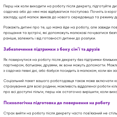
Перш ніж коли виходити на роботу після декрету, підготуйте дит
садочка або до няні має відбуватися поступово. Почніть із корот
закладу, щоб малюк звикав до нового середовища та режиму д
Розкажіть дитині про те, що мама йде на роботу, але завжди по
прощання та зустрічі, які допоможуть малюкові почуватися безп
раніше, залежить і від готовності дитини до розлуки.
Забезпечення підтримки з боку сім’ї та друзів
Як повернутися на роботу після декрету без підтримки близьких
партнером, батьками, друзями, як вони можуть допомогти. Можл
з садочка певні дні, або бабуся посидить із малюком, коли він за
Соціальний пакет вашого роботодавця також може включати ко
страхування для всієї родини, можливість віддаленої роботи кіл
про всі доступні пільги, перш ніж остаточно вирішити, коли ви
Психологічна підготовка до повернення на роботу
Страх вийти на роботу після декрету часто пов’язаний не стіл